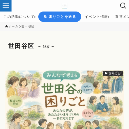
この活動について
📝 困りごとを送る
イベント情報
運営メ
ホーム
世田谷区
世田谷区
– tag –
困りごと