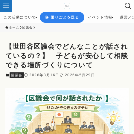
この活動について
📝 困りごとを送る
イベント情報
運営メ
ホーム
区議会
【世田谷区議会でどんなことが話され
ているの？】 子どもが安心して相談
できる場所づくりについて
2026年3月16日
2026年5月29日
区議会