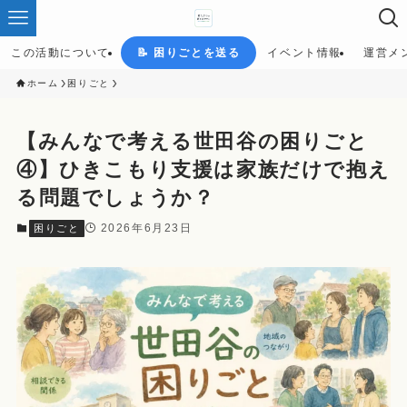
この活動について
📝 困りごとを送る
イベント情報
運営メ
ホーム
困りごと
【みんなで考える世田谷の困りごと
④】ひきこもり支援は家族だけで抱え
る問題でしょうか？
2026年6月23日
困りごと